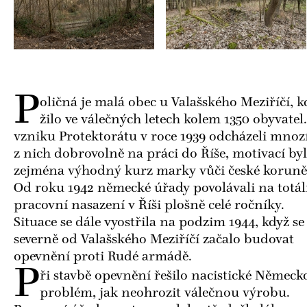
P
oličná je malá obec u Valašského Meziříčí, k
žilo ve válečných letech kolem 1350 obyvatel.
vzniku Protektorátu v roce 1939 odcházeli mnoz
z nich dobrovolně na práci do Říše, motivací byl
zejména výhodný kurz marky vůči české koruně
Od roku 1942 německé úřady povolávali na totál
pracovní nasazení v Říši plošně celé ročníky.
Situace se dále vyostřila na podzim 1944, když se
severně od Valašského Meziříčí začalo budovat
opevnění proti Rudé armádě.
P
ři stavbě opevnění řešilo nacistické Německ
problém, jak neohrozit válečnou výrobu.