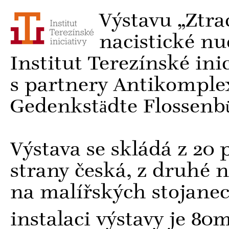
Výstavu „Ztr
nacistické nu
Institut Terezínské inici
s partnery Antikomplex
Gedenkstädte Flossenb
Výstava se skládá z 20
strany česká, z druhé 
na malířských stojane
instalaci výstavy je 80