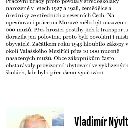
Pracovní úřady proto povolaly středoškoláky
narozené v letech 1927 a 1928, zemědělce a
úředníky ze středních a severních Čech. Na
opevňovací práce na Moravě mělo být nasazeno 
000 mužů. Přes hrozící postihy jich k transport
dorazila jen polovina, proto byli povoláni i míst
obyvatelé. Začátkem roku 1945 hloubilo zákopy 
okolí Valašského Meziříčí přes 10 000 nuceně
nasazených mužů. Obce zákopníkům často
obstarávaly provizorní ubytování ve vyklizenýc
školách, kde bylo přerušeno vyučování.
Vladimír Nývlt