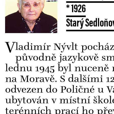
* 1926
Starý Sedloňov
V
ladimír Nývlt pocház
původně jazykově sm
lednu 1945 byl nuceně
na Moravě. S dalšími 
odvezen do Poličné u V
ubytován v místní škol
terénních prací ho pře