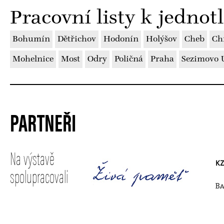
Pracovní listy k jedno
Bohumín
Dětřichov
Hodonín
Holýšov
Cheb
Ch
Mohelnice
Most
Odry
Poličná
Praha
Sezimovo Ú
PARTNEŘI
Na výstavě
spolupracovali