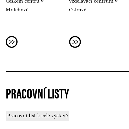
Českém centru v
vzdělávací centrum v
Mnichově
Ostravě
13. 4. 2016
seminář Praha
Vzdělávací seminář pro pe
v Národní technické kniho
16.—18. 3. 2016
setkání ve Flossenbürgu
Česko-němec
PRACOVNÍ LISTY
25.—26. 2. 2015
konference Liberec
Mezinárodní kon
místa nacistické
Pracovní list k celé výstavě