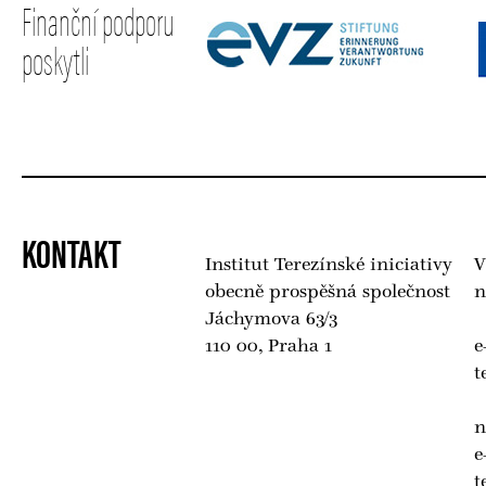
Finanční podporu
poskytli
KONTAKT
Institut Terezínské iniciativy
V
obecně prospěšná společnost
n
Jáchymova 63/3
110 00, Praha 1
e
t
n
e
t