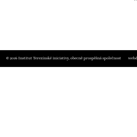
©
2016
Institut Terezínské iniciativy
, obecně prospěšná společnost
webd