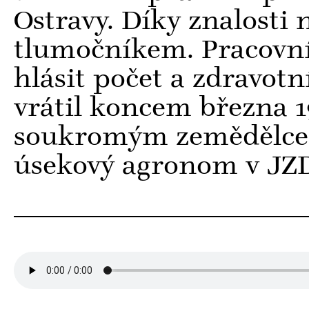
Ostravy. Díky znalosti 
tlumočníkem. Pracovn
hlásit počet a zdravot
vrátil koncem března 19
soukromým zemědělcem
úsekový agronom v JZD