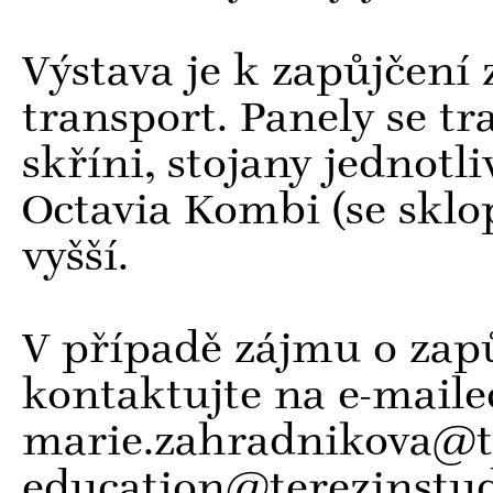
Výstava je k zapůjčení 
transport. Panely se t
skříni, stojany jednotli
Octavia Kombi (se skl
vyšší.
V případě zájmu o zapů
kontaktujte na e-maile
marie.zahradnikova@te
education@terezinstud