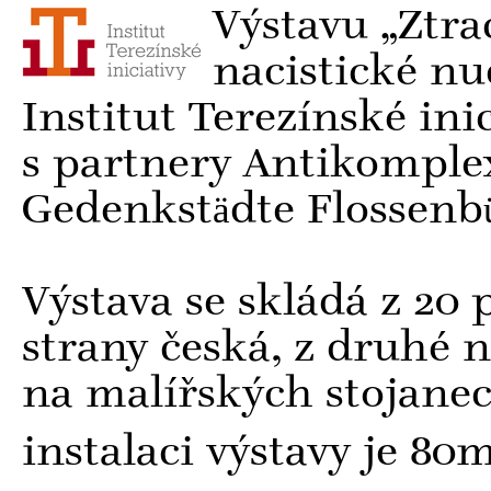
Výstavu „Ztr
nacistické nu
Institut Terezínské inici
s partnery Antikomplex
Gedenkstädte Flossenb
Výstava se skládá z 20
strany česká, z druhé 
na malířských stojane
instalaci výstavy je 80