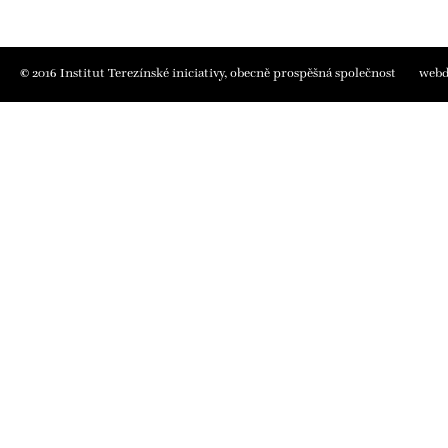
©
2016
Institut Terezínské iniciativy
, obecně prospěšná společnost
webd