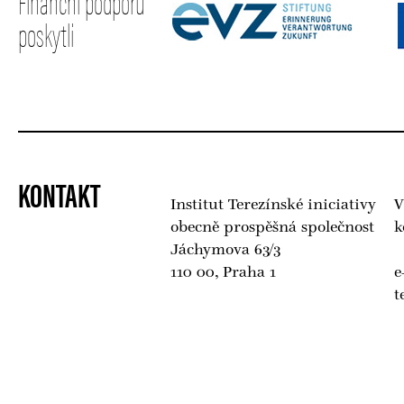
Finanční podporu
poskytli
KONTAKT
Institut Terezínské iniciativy
V
obecně prospěšná společnost
k
Jáchymova 63/3
110 00, Praha 1
e
t