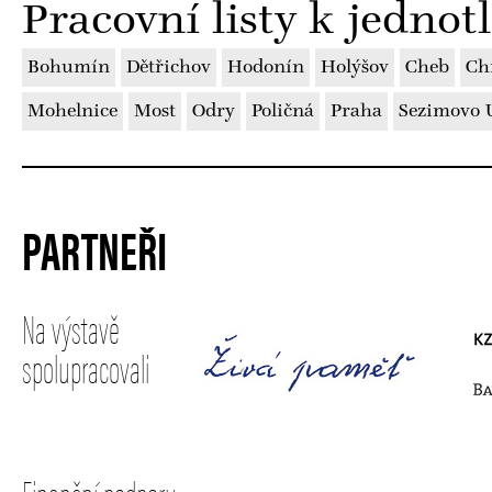
Pracovní listy k jedno
Bohumín
Dětřichov
Hodonín
Holýšov
Cheb
Ch
Mohelnice
Most
Odry
Poličná
Praha
Sezimovo Ú
PARTNEŘI
Na výstavě
spolupracovali