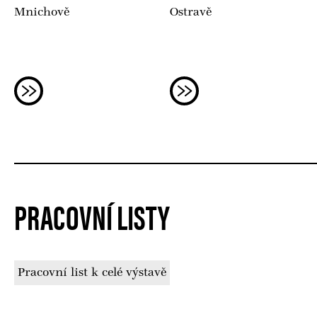
Mnichově
Ostravě
13. 4. 2016
seminář Praha
Vzdělávací seminář pro pe
v Národní technické kniho
16.—18. 3. 2016
setkání ve Flossenbürgu
Česko-němec
PRACOVNÍ LISTY
25.—26. 2. 2015
konference Liberec
Mezinárodní kon
místa nacistické
Pracovní list k celé výstavě